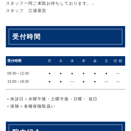
スタッフ一同ご来院お待ちしております。」
スタッフ 江浦基浩
受付時間
受付時間
月
火
水
木
金
土
日･祝
08:30～12:30
●
●
●
●
●
●
―
15:00～18:30
●
●
―
●
●
―
―
＜休診日＞水曜午後・土曜午後・日曜・ 祝日
＜保険＞各種保険取扱い