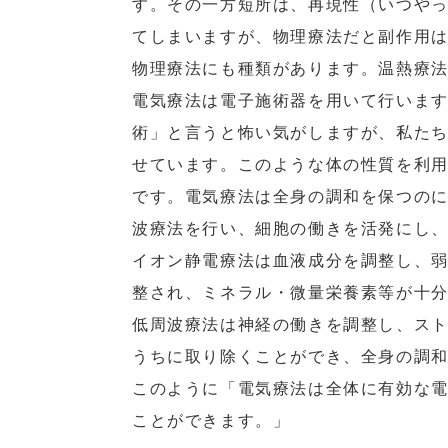
す。その一方短所は、再現性（いつや
てしまいますが、物理療法だと副作用
物理療法にも種類があります。温熱療
電気療法は電子施術器を用いて行いま
術
」
と言うと怖い気がしますが、私た
せています。このような体の性質を利
です。電気療法は全身の調和を保つの
波療法を行い、細胞の働きを活発にし
イオン静電療法は血液成分を調整し、
整され、ミネラル・微量栄養素等が十
低周波療法は神経の働きを調整し、ス
うちに取り除くことができ、全身の調
このように「電気療法は全体に有効な
ことができます。」