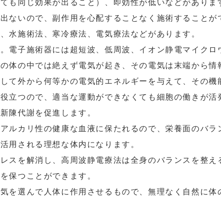
っても同じ効果が出ること）、即効性が低いなどがありま
は出ないので、副作用を心配することなく施術することが
法、水施術法、寒冷療法、電気療法などがあります。
す。電子施術器には超短波、低周波、イオン静電マイクロ
ちの体の中では絶えず電気が起き、その電気は末端から情
用して外から何等かの電気的エネルギーを与えて、その機
に役立つので、適当な運動ができなくても細胞の働きが活
、新陳代謝を促進します。
弱アルカリ性の健康な血液に保たれるので、栄養面のバラ
分活用される理想な体内になります。
トレスを解消し、高周波静電療法は全身のバランスを整え
和を保つことができます。
電気を選んで人体に作用させるもので、無理なく自然に体